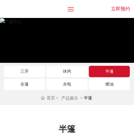
立即预约
首页
产品中心
合作加盟
三开
休闲
半篷
服务支持
全篷
水电
燃油
新闻中心
首页
半篷
产品展示
关于我们
联系我们
半篷